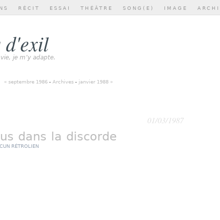
NS
RÉCIT
ESSAI
THÉÂTRE
SONG(E)
IMAGE
ARCH
 d'exil
 vie, je m’y adapte.
« septembre 1986
-
Archives
-
janvier 1988 »
01/03/1987
us dans la discorde
CUN RÉTROLIEN