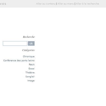
Aller au contenu
|
Aller au menu
|
Aller à la recherche
IVES
Recherche
Catégories
Chronique
Conférence des ports latins
Récit
Essai
Théâtre
Song(e)
Image