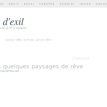
NS
RÉCIT
ESSAI
THÉÂTRE
SONG(E)
IMAGE
ARCH
 d'exil
 vie, je m’y adapte.
« janvier 1988
-
Archives
-
janvier 2000 »
27/08/1995
 quelques paysages de rêve
CUN RÉTROLIEN