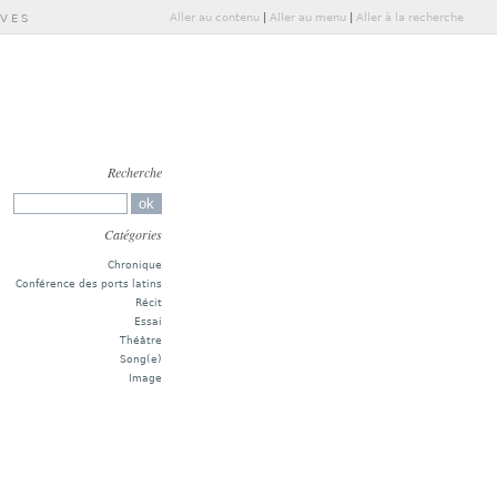
Aller au contenu
|
Aller au menu
|
Aller à la recherche
IVES
Recherche
Catégories
Chronique
Conférence des ports latins
Récit
Essai
Théâtre
Song(e)
Image