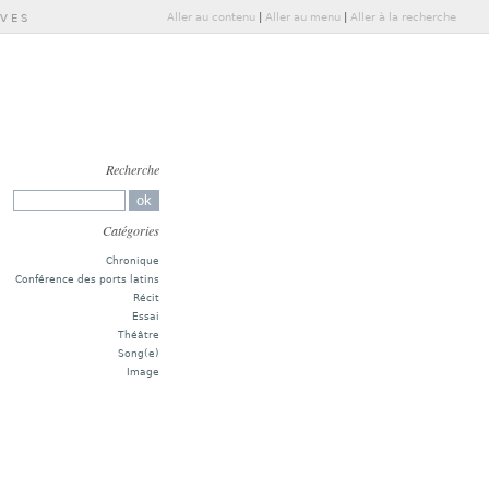
Aller au contenu
|
Aller au menu
|
Aller à la recherche
IVES
Recherche
Catégories
Chronique
Conférence des ports latins
Récit
Essai
Théâtre
Song(e)
Image