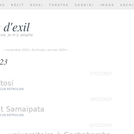
NS
RÉCIT
ESSAI
THÉÂTRE
SONG(E)
IMAGE
ARCH
 d'exil
 vie, je m’y adapte.
« novembre 2023
-
Archives
-
janvier 2024 »
023
17/12/2023
tosí
CUN RÉTROLIEN
10/12/2023
t Samaipata
CUN RÉTROLIEN
01/12/2023