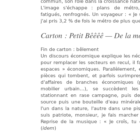
commun, son rôle dans la croissance nati
L'image s'échappe : plans de métro
fatigués, renfrognés. Un voyageur : « J
j'ai pris 3,2 % de fois le métro de plus que
Carton : Petit Bêêêê — De la m
Fin de carton : bêlement
Un discours économique explique les néc
pour remplacer les secteurs en recul, il 
espaces » économiques. Parallèlement, 
pièces qui tombent, et parfois surimpre
d'affaires de branches économiques (p
mobilier urbain…), se succèdent le
stationnant en rase campagne, puis d
source puis une bouteille d'eau minéra
l'un dans la nature, l'autre dans une pis
suis patriote, monsieur, je fais marcher
Reprise de la musique : « Je croîs, tu c
(
idem
)