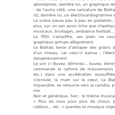
abondantes, derrière lui, un graphique de
- de l'autre côté, une caricature de Biafra
riz; derrière lui, un électrocardiogramme 
La scène passe peu à peu en pixilation, 
plus, sur un son aussi riche que chaotiq
musicaux, bruitages, ambiance football…
Le PDG s'empiffre, ses plats ne cess
graphique grimpe allègrement.
Le Biafrais tente d'attraper des grains d
d'un niveau, car celui-ci baisse ; l'élec
dangereusement.
Le son (« Buvez, éliminez… buvez, élimi
commande le rythme de mouvements d
etc.) dans une accélération essoufflé
s'écroule, la main sur le cœur. Le Biaf
impassible, se retourne vers la caméra, 
rire.
Noir et générique. Son : le thème musica
« Plus de sous pour plus de choux, p
cailloux… etc. » (
paroles et musique origi