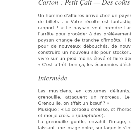
Carton : Petit Çait — Des coûts
Un homme d'affaires arrive chez un paysa
de billets : « Votre récolte est fantast
rapport ! » Le paysan veut prendre l'ar
l'arrête pour procéder à des prélèvemen
paysan change de tranche d'impôts, il f
pour de nouveaux débouchés, de nouvelle
construire un nouveau silo pour stocker… R
vivre sur un pied moins élevé et faire d
« C'est p’t-êt' ben ça, les économies d'éch
Intermède
Les musiciens, en costumes délirants
grenouille, attaquent un morceau. 
Grenouille, on s'fait un bœuf ? »
Musique : « Le corbeau croasse, et l'herbe
et moi je croîs. » (
adaptation
).
La grenouille gonfle, envahit l'image,
laissant une image noire, sur laquelle s'ins