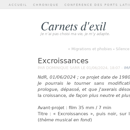
ACCUEIL
CHRONIQUE
CONFÉRENCE DES PORTS LATI
Carnets d'exil
Je n’ai pas choisi ma vie, je m’y adapte.
« Migrations et phobies
-
Silence 
Excroissances
PAR DOMINIQUE SARR LE 01/06/2024, 18:07 -
IM
NdR, 01/06/2024 ; ce projet date de 1980,
Je pourrais le tourner sans modificati
prologue, dépassé, et que j'axerais dés
la croissance
, de façon plus neutre et plu
Avant-projet : film 35 mm / 7 min
Titre : « Excroissances », puis noir, sur 
(
thème musical en fond
)