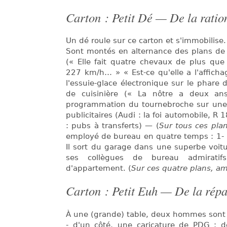
Carton : Petit Dé — De la ratio
Un dé roule sur ce carton et s'immobilise.
Sont montés en alternance des plans de 
(« Elle fait quatre chevaux de plus que
227 km/h… » « Est-ce qu'elle a l'affichag
l'essuie-glace électronique sur le phare 
de cuisinière (« La nôtre a deux ans
programmation du tournebroche sur une
publicitaires (Audi : la foi automobile, R 
: pubs à transferts) — (
Sur tous ces pla
employé de bureau en quatre temps : 1- il
Il sort du garage dans une superbe voitur
ses collègues de bureau admiratif
d'appartement. (
Sur ces quatre plans, a
Carton : Petit Euh — De la répa
À une (grande) table, deux hommes sont a
- d'un côté, une caricature de PDG ; de