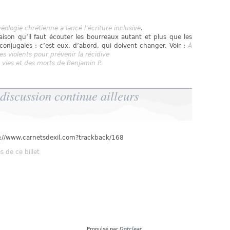
ologie chrétienne a lancé l’écriture inclusive
.
aison qu’il faut écouter les bourreaux autant et plus que les
conjugales : c’est eux, d’abord, qui doivent changer. Voir :
À
 violents pour prévenir la récidive
vies et des morts de Benjamin P.
discussion continue ailleurs
tp://www.carnetsdexil.com?trackback/168
 de ce billet
Propulsé par
Dotclear
.