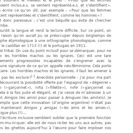
 voisinent le meilleur et le pire) : « Pour que les femmes
nt inclus.e.s, se sentent représenté.e.s. et s’identifient ».
te
écrire
ce qu’on
dit
, par exemple : « Pour que les femmes
ntent représentées et s’identifient, comme les hommes » ?
est donc paresseux : c’est une béquille qui évite de chercher
ambe.
lourdit la langue et rend la lecture difficile. Sur ce point, on
 raison qu’on aurait pu se préoccuper depuis longtemps de
aphe étymologique à une orthographe phonologique, comme
 le castillan en 1713 (!) et le portugais en 1911.
 est tribal. On use du point inclusif pour se démarquer, pour ne
 les horribles machos ou les ignares. Ceci est une tare
ements progressistes incapables de
s’engrener
avec la
 une signature de ce qu’on appelle
néo-féminisme
. Cela porte
taire. Les horribles machos et les ignares, il faut les amener à
[
2
]
, pas les
exclure
!
Anecdote personnelle : j’ai pour ma part
couvrant la possibilité offerte par l’espagnol de « dégenrer »
o
(« garçonnet »), niña (« fillette »),
niñe
(« garçonnet ou
 cela à la fois juste et élégant, et j’ai cessé de m’adresser à un
ant
Amigos
(les amis) pour passer à
Amigues
(les ami(e)s). Je
mpte que cette innovation (d’origine argentine) n’était pas
se maintenant
Amigos y amigas
(« les amis et les amies »).
igue plus (!)…
’écriture inclusive semblent oublier que la première fonction
m-mu-ni-quer, elle est de nous re-lier les uns aux autres, pas
 les ghettos aujourd’hui à l’œuvre pour faire imploser nos