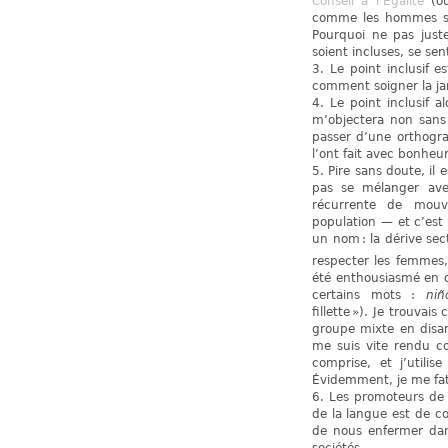
Conseil à l’Égalité
(où
comme les hommes soie
Pourquoi ne pas jus
soient incluses, se se
3. Le point inclusif 
comment soigner la j
4. Le point inclusif a
m’objectera non sans
passer d’une orthogr
l’ont fait avec bonheur
5. Pire sans doute, il
pas se mélanger avec
récurrente de mouv
population — et c’est
un nom : la dérive sec
respecter les femmes
été enthousiasmé en dé
certains mots :
niñ
fillette »). Je trouvais
groupe mixte en dis
me suis vite rendu co
comprise, et j’utili
Évidemment, je me fat
6. Les promoteurs de l
de la langue est de co
de nous enfermer dans
sociétés.