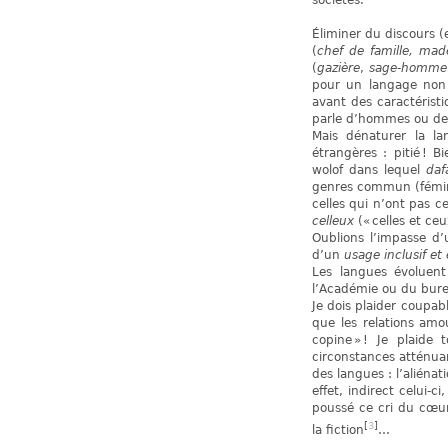
Éliminer du discours (
(
chef de famille, mad
(
gazière
,
sage-homme
pour un langage non 
avant des caractérist
parle d’hommes ou de 
Mais dénaturer la la
étrangères : pitié ! 
wolof dans lequel
daf
genres commun (fémin
celles qui n’ont pas c
celleux
(« celles et ceu
Oublions l’impasse d
d’un
usage inclusif e
Les langues évoluent
l’Académie ou du bureau
Je dois plaider coupa
que les relations am
copine » ! Je plaide 
circonstances atténuant
des langues : l’aliéna
effet, indirect celui-
poussé ce cri du cœur
[
3
]
la fiction
…