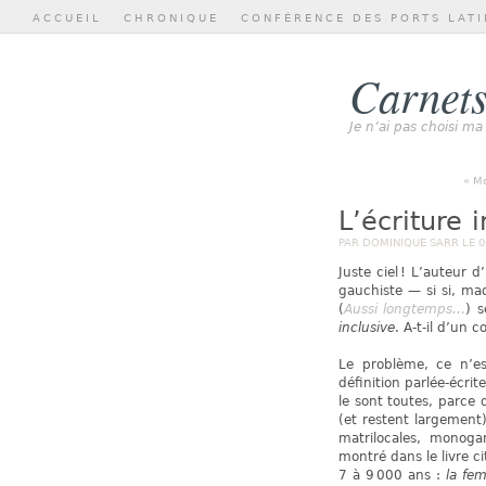
ACCUEIL
CHRONIQUE
CONFÉRENCE DES PORTS LATI
Carnets
Je n’ai pas choisi ma
« Mo
L’écriture 
PAR DOMINIQUE SARR LE 05
Juste ciel ! L’auteur d’
gauchiste — si si, ma
(
Aussi longtemps…
) s
inclusive
. A-t-il d’un 
Le problème, ce n’est
définition parlée-écrit
le sont toutes, parce 
(et restent largement) 
matrilocales, monoga
montré dans le livre 
7 à 9 000 ans :
la fe