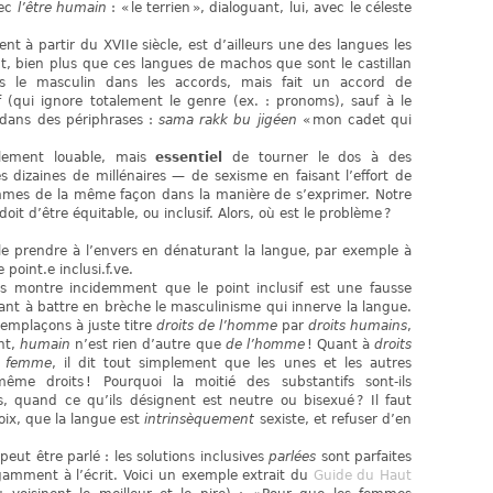
vec
l’être humain
: « le terrien », dialoguant, lui, avec le céleste
ent à partir du XVIIe siècle, est d’ailleurs une des langues les
nt, bien plus que ces langues de machos que sont le castillan
as le masculin dans les accords, mais fait un accord de
f (qui ignore totalement le genre (ex. : pronoms), sauf à le
e dans des périphrases :
sama rakk bu jigéen
« mon cadet qui
lement louable, mais
essentiel
de tourner le dos à des
s dizaines de millénaires — de sexisme en faisant l’effort de
mmes de la même façon dans la manière de s’exprimer. Notre
doit d’être équitable, ou inclusif. Alors, où est le problème ?
le prendre à l’envers en dénaturant la langue, par exemple à
 point.e inclusi.f.ve.
us montre incidemment que le point inclusif est une fausse
ssant à battre en brèche le masculinisme qui innerve la langue.
emplaçons à juste titre
droits de l’homme
par
droits humains
,
nt,
humain
n’est rien d’autre que
de l’homme
! Quant à
droits
a femme
, il dit tout simplement que les unes et les autres
ême droits ! Pourquoi la moitié des substantifs sont-ils
, quand ce qu’ils désignent est neutre ou bisexué ? Il faut
oix, que la langue est
intrinsèquement
sexiste, et refuser d’en
 peut être parlé : les solutions inclusives
parlées
sont parfaites
gamment à l’écrit. Voici un exemple extrait du
Guide du Haut