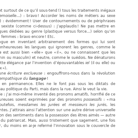
et surtout de ce qu’il sous-tend !) tous les traitements inégaux
emoiselle
…) : bravo ! Accorder les noms de métiers au sexe
) : évidemment ! User de contournements ou de périphrases
sexiste (comme ci-dessus) : j’applaudis ! Ne pas mettre en
iques dédiées au genre (plastique versus force…) selon qu’on
femmes : bravo encore ! Etc.
ngue en inventant arbitrairement des formes qui lui sont
Bienheureuses les langues qui ignorent les genres, comme le
a
est aussi bien « elle » que « il », ou ne connaissent que les
in ou masculin) et neutre, comme le suédois. Ne dénaturons
ette élégance par l’invention d’épouvantables
iel
(il ou elle) ou
x »).
’une
écriture exclueuse
: engouffrons-nous dans la révolution
t empathique du
langage
!
 en permanence. Elles ne le font pas sous les diktats de
 politique du Parti, mais dans la rue. Ainsi le veut la vie.
ble : j’ai moi-même inventé des pronoms
amatifs
, horrifié de ce
oureuses soient exprimées par des pronoms
possessifs
: « ma
toutefois,
mesdames les jurées et messieurs les jurés
, les
es. J’attirais ainsi l’attention sur une autre dérive universelle
tion des sentiments dans la possession des êtres aimés — autre
ci, du patriarcat. Mais, aussi tristement que sagement, une fois
, du moins en ai-je refermé l’innovation sous le couvercle de