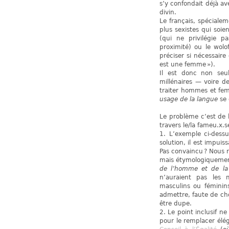
s’y confondait déjà a
divin.
Le français, spécialem
plus sexistes qui soie
(qui ne privilégie p
proximité) ou le wolo
préciser si nécessair
est une femme »).
Il est donc non seu
millénaires — voire de
traiter hommes et fe
usage de la langue
se 
Le problème c’est de 
travers le/la fameu.x.se
1. L’exemple ci-dess
solution, il est impui
Pas convaincu ? Nous r
mais étymologiqueme
de l’homme et de l
n’auraient pas les m
masculins ou féminins
admettre, faute de ch
être dupe.
2. Le point inclusif ne
pour le remplacer élé