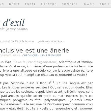
NS
RÉCIT
ESSAI
THÉÂTRE
SONG(E)
IMAGE
ARCH
 d'exil
 vie, je m’y adapte.
n covid, 3
-
Dans la famille …, je demande le père »
inclusive est une ânerie
/04/2021, 09:49 -
CHRONIQUE
-
LIEN PERMANENT
un livre (
Sexe, le Grand Organisateur
) scientifique et fémino-
dame Vidal — ou, ici même, d’une profession de foi féministe
e livre à une attaque en règle contre la sacro-sainte
écriture
coup viré sa cuti, mangé son chapeau et retourné sa veste ?
[
1
]
 pas l’écriture, c’est la langue
. Et une langue est par
e. Les langues sont-elles sexistes ? Oui, sans aucun doute. Elles
que toutes les sociétés, depuis bien avant le Néolithique, sont
patriarcales, qu’elles soient patri- ou matrilinéaires, patri- ou
miques, polygyniques et/ou polyandriques… Je crois l’avoir
cité, de même que le sexisme de l’indo-européen commun voici
mme
y était déjà réduite à « celle qui engendre », et
l’homme
,