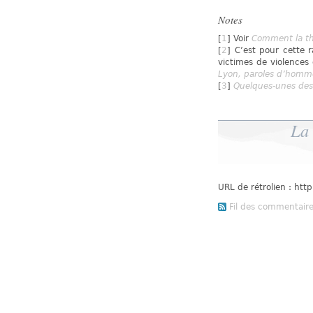
Notes
[
1
] Voir
Comment la thé
[
2
] C’est pour cette r
victimes de violences 
Lyon, paroles d’hommes
[
3
]
Quelques-unes des 
La 
URL de rétrolien : ht
Fil des commentaires