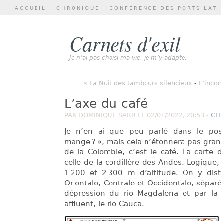
ACCUEIL
CHRONIQUE
CONFÉRENCE DES PORTS LATI
Carnets d'exil
Je n’ai pas choisi ma vie, je m’y adapte.
« La Nuit des tambours silencieux
-
L’inco
L’axe du café
PAR DOMINIQUE SARR LE 02/01/2022, 20:53 -
CH
Je n’en ai que peu parlé dans le pos
mange ? », mais cela n’étonnera pas grand
de la Colombie, c’est le café. La carte
celle de la cordillère des Andes. Logique, 
1 200 et 2 300 m d’altitude. On y disti
Orientale, Centrale et Occidentale, sépar
dépression du rio Magdalena et par la 
affluent, le rio Cauca.