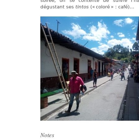
soirée, on se contente de suivre l’
dégustant ses
tintos
(« coloré » : café)…
Notes