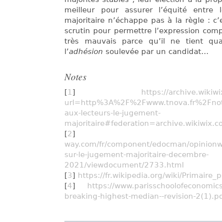
meilleur pour assurer l’équité entre 
majoritaire n’échappe pas à la règle : 
scrutin pour permettre l’expression comp
très mauvais parce qu’il ne tient q
l’
adhésion
soulevée par un candidat…
Notes
[
1
]
https://archive.wiki
url=http%3A%2F%2Fwww.tnova.fr%2Fnote%
aux-lecteurs-le-jugement-
majoritaire#federation=archive.wikiwix.
[
2
way.com/fr/component/edocman/opinionw
sur-le-jugement-majoritaire-decembre-
2021/viewdocument/2733.html
[
3
]
https://fr.wikipedia.org/wiki/Primaire_
[
4
]
https://www.parisschoolofeconomics.
breaking-highest-median--revision-2(1).p