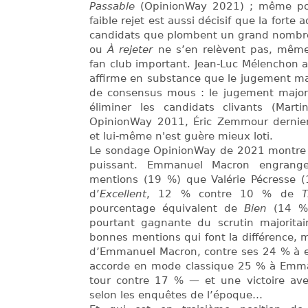
Passable
(OpinionWay 2021) ; même pour
faible rejet est aussi décisif que la forte
candidats que plombent un grand nomb
ou
À rejeter
ne s’en relèvent pas, même s
fan club important. Jean-Luc Mélenchon a 
affirme en substance que le jugement maj
de consensus mous : le jugement majori
éliminer les candidats clivants (Mart
OpinionWay 2011, Éric Zemmour dernie
et lui-même n'est guère mieux loti.
Le sondage OpinionWay de 2021 montre à 
puissant. Emmanuel Macron engrang
mentions (19 %) que Valérie Pécresse 
d’
Excellent
, 12 % contre 10 % de
T
pourcentage équivalent de
Bien
(14 % 
pourtant gagnante du scrutin majoritai
bonnes mentions qui font la différence,
d’Emmanuel Macron, contre ses 24 % à el
accorde en mode classique 25 % à Emm
tour contre 17 % — et une victoire av
selon les enquêtes de l’époque…