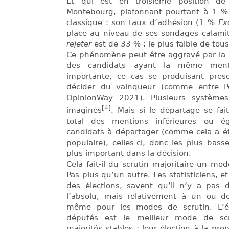
Et qui est en troisième position d
Montebourg, plafonnant pourtant à 1 
classique : son taux d’adhésion (1 %
Ex
place au niveau de ses sondages calami
rejeter
est de 33 % : le plus faible de tous
Ce phénomène peut être aggravé par la 
des candidats ayant la même menti
importante, ce cas se produisant pres
décider du vainqueur (comme entre P
OpinionWay 2021). Plusieurs système
[
4
]
imaginés
. Mais si le départage se fa
total des mentions inférieures ou é
candidats à départager (comme cela a ét
populaire), celles-ci, donc les plus bass
plus important dans la décision.
Cela fait-il du scrutin majoritaire un m
Pas plus qu’un autre. Les statisticiens, et
des élections, savent qu’il n’y a pa
l’absolu, mais relativement à un ou de
même pour les modes de scrutin. L’él
députés est le meilleur mode de sc
majorités stables ; leur élection à la prop