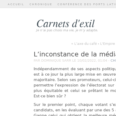
ACCUEIL
CHRONIQUE
CONFÉRENCE DES PORTS LATI
Carnets d'exil
Je n’ai pas choisi ma vie, je m’y adapte.
« L’axe du café
-
L'Empire 
L’inconstance de la méd
PAR DOMINIQUE SARR LE 10/02/2022, 01:04 -
CH
Indépendamment de ses aspects politique
est à ce jour la plus large mise en œuvr
majoritaire. Selon ses promoteurs, celui-
permettre l’expression de l’électorat sur
plus équitable et celui se prêtant le m
Est-ce bien sûr ?
Sur le premier point, chaque votant s’e
candidats, en les évaluant par une des 5 
Gagne celui qui obtient la meilleure mé