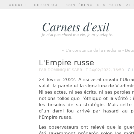
ACCUEIL
CHRONIQUE
CONFÉRENCE DES PORTS LATI
Carnets d'exil
Je n’ai pas choisi ma vie, je m’y adapte.
« L’inconstance de la médiane
-
Deux
L'Empire russe
PAR DOMINIQUE SARR LE 24/02/2022, 16:50 -
CH
24 février 2022. Ainsi a-t-il envahi l’Uk
valait la parole et la signature de Vladimi
Ni ses actes, ni ses écrits, ni ses paroles
notions telles que l’éthique et la vérité :
les besoins de sa stratégie. Mais cette 
d’un demi fou arrivé par hasard au pou
l’Empire russe.
Les observateurs ont relevé que la guer
été savamment préparée selon les mét