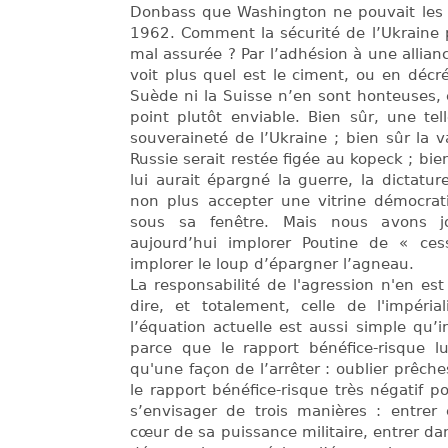
Donbass que Washington ne pouvait les 
1962. Comment la sécurité de l’Ukraine p
mal assurée ? Par l’adhésion à une allian
voit plus quel est le ciment, ou en décré
Suède ni la Suisse n’en sont honteuses, e
point plutôt enviable. Bien sûr, une tell
souveraineté de l’Ukraine ; bien sûr la v
Russie serait restée figée au kopeck ; bien
lui aurait épargné la guerre, la dictat
non plus accepter une vitrine démocra
sous sa fenêtre. Mais nous avons j
aujourd’hui implorer Poutine de « ces
implorer le loup d’épargner l’agneau.
La responsabilité de l'agression n'en es
dire, et totalement, celle de l'impéria
l’équation actuelle est aussi simple qu’i
parce que le rapport bénéfice-risque lu
qu'une façon de l’arrêter : oublier prêch
le rapport bénéfice-risque très négatif p
s’envisager de trois manières : entrer 
cœur de sa puissance militaire, entrer da