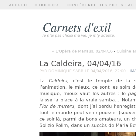
ACCUEIL
CHRONIQUE
CONFÉRENCE DES PORTS LATI
Carnets d'exil
Je n’ai pas choisi ma vie, je m’y adapte.
« L’Opéra de Manaus, 02/04/16
-
Cuisine a
La Caldeira, 04/04/16
PAR DOMINIQUE SARR LE 04/04/2016, 22:00 -
IM
La
Caldeira,
c’est le temple de la 
l’animation, le mieux, ce sont les soirs 
musique, mieux vaut les autres : le
pa
laisse la place à la vraie samba… Notam
Flor de mureru,
dont j’ai perdu l’enregist
tout le monde peut venir pousser (souven
ce soir-là, parmi de bons amateurs, un ch
Solizio Rolim, dans un succès de Maria B