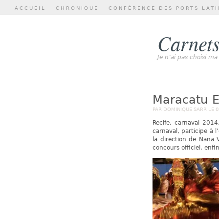
ACCUEIL
CHRONIQUE
CONFÉRENCE DES PORTS LATI
Carnets
Je n’ai pas choisi ma
Maracatu E
PAR DOMINIQUE SARR LE 02
Recife, carnaval 201
carnaval, participe à 
la direction de Nana V
concours officiel, enf