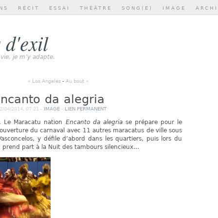
NS
RÉCIT
ESSAI
THÉÂTRE
SONG(E)
IMAGE
ARCH
 d'exil
 vie, je m’y adapte.
« Los Angeles
-
Au bout »
ncanto da alegria
/04/2014, 07:21 -
IMAGE
-
LIEN PERMANENT
4. Le Maracatu nation
Encanto da alegria
se prépare pour le
l’ouverture du carnaval avec 11 autres maracatus de ville sous
asconcelos, y défile d’abord dans les quartiers, puis lors du
in prend part à la Nuit des tambours silencieux…