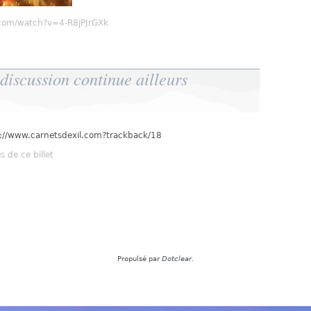
com/watch?v=4-R8jPJrGXk
"
discussion continue ailleurs
tp://www.carnetsdexil.com?trackback/18
 de ce billet
Propulsé par
Dotclear
.