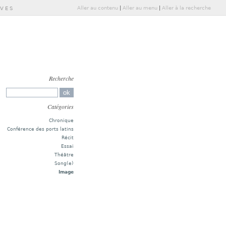
Aller au contenu
|
Aller au menu
|
Aller à la recherche
IVES
Recherche
Catégories
Chronique
Conférence des ports latins
Récit
Essai
Théâtre
Song(e)
Image