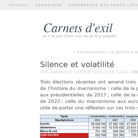
ACCUEIL
CHRONIQUE
CONFÉRENCE DES PORTS LATI
Carnets d'exil
Je n’ai pas choisi ma vie, je m’y adapte.
« Excroissances
-
La gauche a ra
Silence et volatilité
PAR DOMINIQUE SARR LE 12/06/2024, 22:06 -
CH
Trois élections récentes ont amené trois 
de l’histoire du macronisme : celle de 
aux présidentielles de 2017 ; celle de la 
de 2022 ; celle du macronisme aux euro
utile de porter une réflexion sur ces trois 