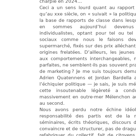
charpie en 2024…
Ceci a un sens lourd quant au rapport a
qu’au xxe siècle, on « suivait » la politiq
la base de rapports de classe dans lesq
en sommes aujourd’hui devenus
individualistes, optant pour tel ou tel
sociaux comme nous le faisons deva
supermarché, fixés sur des prix alléchan
origines frelatées. D’ailleurs, les jeune
aux comportements interchangeables,
parfaites, ne semblent-ils pas souvent p
de marketing ? Je me suis toujours dem
Adrien Quatennens et Jordan Bardella a
l’échiquier politique — je sais, je suis 
cette insoutenable légèreté a con
massivement en outre-mer Mélenchon au
au second.
Nous avons perdu notre échine idéol
responsabilité des partis est de la re
séminaires, écrits théoriques, discours
convaincre et de structurer, pas de dragu
refabriquer du collectif, fait de citoye