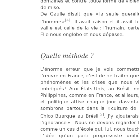
domaines et contre toute forme de violenc
de mise.
De Gaulle disait que « la seule querell
[
4
]
l’homme »
. Il avait raison et il avait 
vaille est celle de la vie : l’humain, cer
Elle nous englobe et nous dépasse.
Quelle méthode ?
L’énorme erreur que je vois commettr
l’œuvre en France, c’est de ne traiter que
phénomènes et les crises que nous v
imbriqués ! Aux États-Unis, au Brésil, 
Philippines, comme en France, et ailleurs
et politique attise chaque jour davanta
sombrons partout dans la « culture de 
[
5
]
Chico Buarque au Brésil
. J’y ajouterai
l’ignorance » ! Nous ne devons regarder l
comme un cas d’école qui, lui, nous touc
L’idée qu’un parti progressiste uni