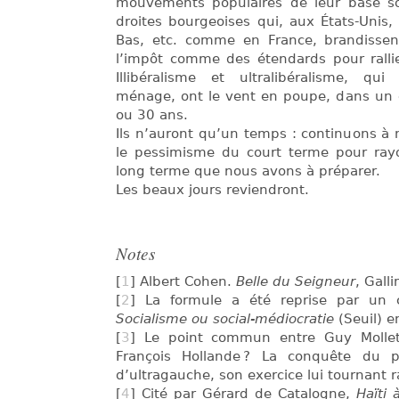
mouvements populaires de leur base soc
droites bourgeoises qui, aux États-Unis,
Bas, etc. comme en France, brandissent
l’impôt comme des étendards pour ralli
Illibéralisme et ultralibéralisme, q
ménage, ont le vent en poupe, dans un c
ou 30 ans.
Ils n’auront qu’un temps : continuons à
le pessimisme du court terme pour ray
long terme que nous avons à préparer.
Les beaux jours reviendront.
Notes
[
1
] Albert Cohen.
Belle du Seigneur
, Gall
[
2
] La formule a été reprise par un 
Socialisme ou social-médiocratie
(Seuil) e
[
3
] Le point commun entre Guy Mollet,
François Hollande ? La conquête du p
d’ultragauche, son exercice lui tournant 
[
4
] Cité par Gérard de Catalogne,
Haïti 