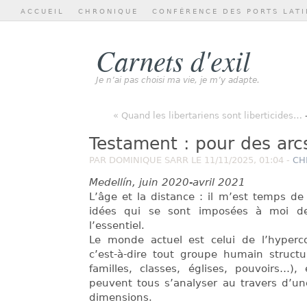
ACCUEIL
CHRONIQUE
CONFÉRENCE DES PORTS LATI
Carnets d'exil
Je n’ai pas choisi ma vie, je m’y adapte.
« Quand les libertariens sont liberticides…
Testament : pour des arc
PAR DOMINIQUE SARR LE 11/11/2025, 01:04 -
CH
Medellín, juin 2020-avril 2021
L’âge et la distance : il m’est temps de
idées qui se sont imposées à moi d
l’essentiel.
Le monde actuel est celui de l’hyperco
c’est-à-dire tout groupe humain structu
familles, classes, églises, pouvoirs…), e
peuvent tous s’analyser au travers d’une
dimensions.