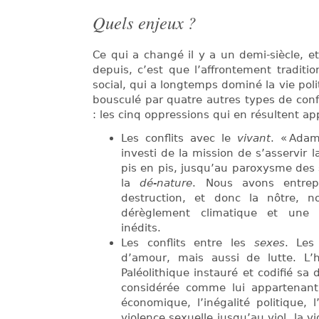
Quels enjeux ?
Ce qui a changé il y a un demi-siècle, et
depuis, c’est que l’affrontement traditio
social, qui a longtemps dominé la vie poli
bousculé par quatre autres types de confl
: les cinq oppressions qui en résultent app
Les conflits avec le
vivant
. « Adam
investi de la mission de s’asservir la
pis en pis, jusqu’au paroxysme des s
la
dé-nature
. Nous avons entrep
destruction, et donc la nôtre, 
dérèglement climatique et une 
inédits.
Les conflits entre les
sexes
. Les
d’amour, mais aussi de lutte. L
Paléolithique instauré et codifié sa
considérée comme lui appartenant. 
économique, l’inégalité politique, l
violence sexuelle jusqu’au viol, la 