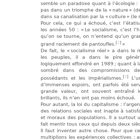
semble un paradoxe quant à l’écologie : 
pas dans un triomphe de la « nature » (de 
dans sa canalisation par la « culture » (le 
Pour cela, ce qui a échoué, c’est l’étati
les années 50 : « Le socialisme, c’est 
qu’on se tourne, on n’entend qu’un gra
[
2
]
grand raclement de pantoufles.
»
De fait, le « socialisme réel » a dans le
les peuples, il a dans le pire génér
logiquement effondré en 1989 ; quant à la
sombré dans des compromissions de
[
3
]
possédants et les impérialismes.
L’un
d’immenses espoirs, ont parfois été ser
grande valeur, ont souvent entraîné le
brillants, ils n’en ont pas moins échoué.
Pour autant, la loi du capitalisme : l’arge
des relations sociales est inapte à satisf
et moraux des populations. Il a surtout u
fait mentir tous ceux qui depuis deux sièc
Il faut inventer autre chose. Pour que 
multiplions les expériences collectives : a