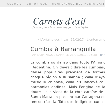
ACCUEIL
CHRONIQUE
CONFÉRENCE DES PORTS LATI
Carnets d'exil
Je n’ai pas choisi ma vie, je m’y adapte.
« L’origine des Incas, 25/02/17
-
L’enterremen
Cumbia à Barranquilla
PAR DOMINIQUE SARR LE 28/02/2017, 05:38 -
IM
La cumbia se danse dans toute l’Amériq
l’Argentine. On devrait dire les cumbias
danse populaires prennent de formes 
chaque région a la sienne ; celle d’Ay
musique chinoise, celle d’Huancavélica
harmonies andines. Mais l’origine de l
doute : elle vient de la côte caraïbe d
Santa Marta en passant par Cartagena et 
rencontrées la flûte des indigènes cunas 